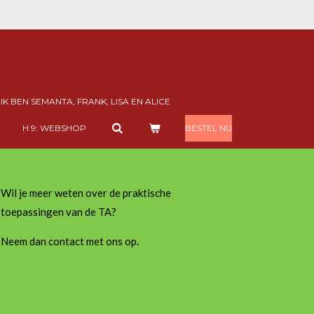
. IK BEN SEMANTA, FRANK, LISA EN ALICE
H 9: WEBSHOP
BESTEL NU
Wil je meer weten over de praktische
toepassingen van de TA?
Neem dan contact met ons op.