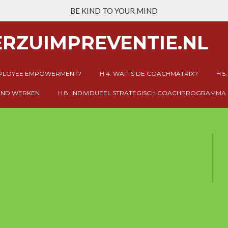
BE KIND TO YOUR MIND
RZUIMPREVENTIE.NL
EMPLOYEE EMPOWERMENT?
H 4. WAT IS DE COACHMATRIX?
H 5
ZOND WERKEN
H 8: INDIVIDUEEL STRATEGISCH COACHPROGRAMMA