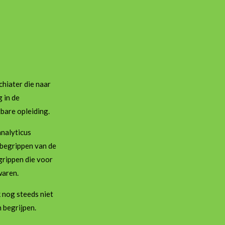
hiater die naar
 in de
bare opleiding.
analyticus
begrippen van de
grippen die voor
waren.
k nog steeds niet
n begrijpen.