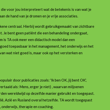
die voor jou interpreteert wat de betekenis is van wat je
an de hand van je dromen en je vrije associaties.
kkene centraal. Hierbij wordt gebruikgemaakt van zichtbare
t. Je bent geen patiënt die een behandeling ondergaat,
om is TA ook meer een didactisch model dan een
 goed toepasbaar in het management, het onderwijs en het
van wat niet goed is, maar ook op het versterken en
pulair door publicaties zoals: 'Ik ben OK, jij bent OK',
ertaald als: Mens, erger je niet) , waarvan miljoenen
den wereldwijd op dezelfde manier gebruikt en toegepast.
lië, Azië en Rusland overal hetzelfde. TA wordt toegepast
 onderwijs, therapie en coaching.